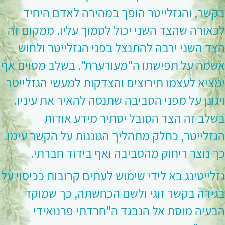
בקשר, והגזלייטר הופך במהירה לאדם היחיד
לכאורה שהצד השני יכול לסמוך עליו. ממקום זה
הצד השני ירבה להתנצל בפני הגזלייטר ולחוש
אשמה על תפישתו ה"מעורערת". בשלב מסוים אף
ימציא לעצמו תירוצים והצדקות למעשי הגזלייטר
ויגונן על מפני הסביבה שתנסה להאיר את עיניו.
בשלב זה הצד הסובל יסתיר מידע אודות
הגזלייטר, כחלק מתהליך הגוננות על הקשר עימו.
כך נוצר ריחוק מהסביבה ואף בידוד חברתי.
גזלייטינג בא לידי שימוש לעתים קרובות ככיסוי על
בגידה בקשר זוגי ולשם הכחשתה, כך שמוקד
הבעיה מוסת אל הנבגד ה"חרדתי פרנואידי