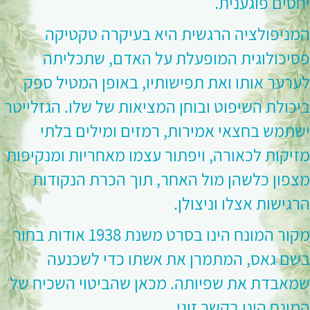
יחסים פוגענית.
המניפולציה הרגשית היא בעיקרה טקטיקה
פסיכולוגית המופעלת על האדם, שתכליתה
לערער אותו ואת תפישותיו, באופן המטיל ספק
ביכולת השיפוט ובוחן המציאות של שלו. הגזלייטר
ישתמש בחצאי אמירות, רמזים ומילים בלתי
מזיקות לכאורה, ויפתור עצמו מאחריות ומנקיפות
מצפון כלשהן מול האחר, תוך הכרת הנקודות
הרגישות אצלו וניצולן.
מקור המונח הינו בסרט משנת 1938 אודות בחור
בשם גאס, המתמרן את אשתו כדי לשכנעה
שמאבדת את שפיותה. מכאן שהביטוי השכיח של
המונח הינו בקשר זוגי.