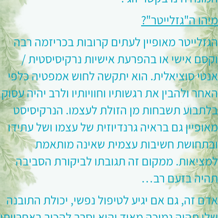
מיהו ה"גזלייטר"?
הגזלייטר מאופיין לעתים קרובות בכריזמה רבה
וקסם אישי או בהפרעת אישיות נרקיסיסטית /
אנטי סוציאלית. הוא יתקשה לחוש אמפטיה כלפי
האחר ולהבין את רגשותיו וחוויותיו ולרב יהיה עסוק
בלתבוע תשבחות מן הזולת לעצמו. הנרקיסיסט
מאופיין גם בראיה גרנדיוזית של עצמו ושל עתידו
ובתחושת חשיבות עצמית שאינה מותאמת
למציאות. ממקום זה תגובתו לביקורת הסביבה
תהיה בזעם רב…
אדם זה, גם אם יגיע לטיפול נפשי, יכולת התובנה
שלו תהיה נמוכה מאוד והוא יסרב להכיר באחריותו