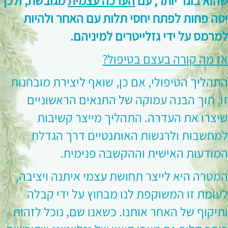
שהוא בוגר יותר, עם
הערכה עצמית
מגובשת, ולכן
יטה פחות לפתח יחסי תלות עם האחר ולהיות
למרמס על ידי גזלייטרים למיניהם.
אז מה קורה בעצם בטיפול?
התהליך הטיפולי, אם כן, שואף ליצירת מובחנות
זו, תוך הבנה עמוקה של התנאים הראשוניים
שיצרו את העדרה. התהליך מייצר קשיבות
למחשבות ולרגשות האותנטיים דרך הגדלת
המודעות האישית וההקשבה פנימית.
המטרה היא לייצר תחושת עצמי איתנה ויציבה,
לעומת זו המשוקפת לנו מבחוץ על ידי קבלה
ותיקוף של האחר אותנו. כשאנו שם, נוכל לזהות