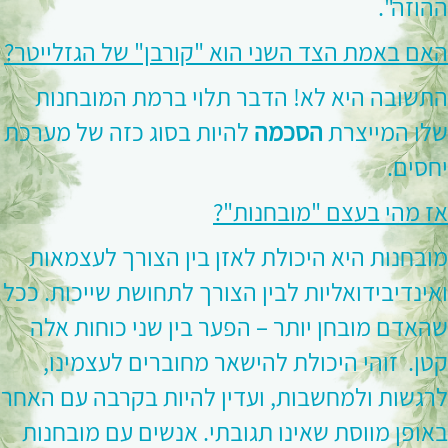
ההוזה".
האם באמת הצד השני הוא "קורבן" של הגזלייטר?
התשובה היא לא! הדבר תלוי ברמת המובחנות
שלו המייצרת
הסכמה
להיות בסוג כזה של מערכת
יחסים.
אז מהי בעצם "מובחנות"?
מובחנות היא היכולת לאזן בין הצורך לעצמאות
ואינדיבידואליות לבין הצורך לתחושת שייכות. ככל
שהאדם מובחן יותר – הפער בין שני כוחות אלה
קטן.
זוהי היכולת להישאר מחוברים לעצמינו,
לרגשות ולמחשבות, ועדין להיות בקרבה עם האחר
באופן מווסת שאינו תגובתי. אנשים עם מובחנות