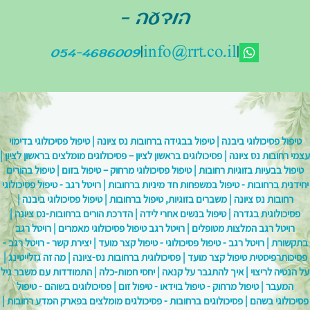
הודעה -
|
|
054-4686009
info@rrt.co.il
טיפול פסיכולוגי ביבנה |
טיפול בבגידה ברחובות נס ציונה |
טיפול פסיכולוגי בדימוי
עצמי רחובות נס ציונה |
פסיכולוגים בראשון לציון – פסיכולוגים מומלצים בראשון לציון |
טיפול בבעיות בזוגיות רחובות |
טיפול פסיכולוגי מרחוק – טיפול בזום |
טיפול בהורים
יחידנית ברחובות - טיפול במשפחות חד מיניות ברחובות |
רויטל רגב - טיפול פסיכולוגי
רחובות נס ציונה |
משברים בזוגיות, טיפול ברחובות |
טיפול פסיכולוגי ביבנה |
פסיכולוגית בגדרה |
טיפול בנשים אחרי לידה |
הדרכת הורים ברחובות-נס ציונה |
רויטל רגב המלצות מטופלים |
רויטל רגב טיפול פסיכולוגי מאמרים |
רויטל רגב
בתקשורת |
רויטל רגב - טיפול פסיכולוגי - טיפול קצר מועד |
יצירת קשר - רויטל רגב -
פסיכותרפיסטית טיפול קצר מועד |
פסיכולוגית ברחובות נס-ציונה |
מה זה גזלייטינג |
על הנטיה לריצוי |
איך להתגבר על קנאה |
יחסי חמות-כלה |
התמודדות עם משבר גיל
המעבר |
טיפול מרחוק - טיפול בוידאו - טיפול זום |
פסיכולוגים בשוהם - טיפול
פסיכולוגי בשהם |
פסיכולוגים ברחובות - פסיכולגים מומלצים בפארק המדע רחובות |