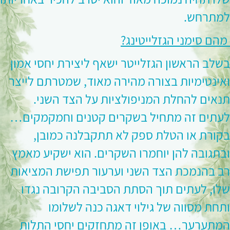
למתרחש.
מהם סימני הגזלייטינג?
בשלב הראשון הגזלייטר ישאף ליצירת יחסי אמון
ואינטימיות בצורה מהירה מאוד, שמטרתם לייצר
תנאים להחלת המניפולציות על הצד השני.
לעתים זה מתחיל בשקרים קטנים וחמקמקים…
בקורת או הטלת ספק לא תתקבלנה כמובן,
ובתגובה להן יוחמרו השקרים. הוא ישקיע מאמץ
רב בהנמכת הצד השני וערעור תפישת המציאות
שלו, לעתים תוך הסתת הסביבה הקרובה נגדו
ותחת מסווה של גילוי דאגה כנה לשלומו
המתערער… באופן זה מתחזקים יחסי התלות