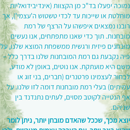
נמוכה יפעלו בד"כ מן הקצוות (אינדיבידואליות
מוחלטת או שייכות עד לכדי טשטוש ה'עצמי'), אך
רובנו נמצאים איפשהו על הרצף של רמת
מובחנות. תוך כדי שאנו מתפתחים, אנו נעשים
מובחנים פיזית ורגשית ממשפחת המוצא שלנו, על
פיה נקבעת גם רמת המובחנות שלנו בדרך כלל –
משם היא מועתקת. אנו נוטים, באופן לא מודע,
לבחור לעצמינו פרטנרים (חברים, בני זוג או
עמיתים) בעלי רמת מובחנות דומה לזו שלנו. על
אף הנטייה לקוטב מסוים, לעתים נתנדנד בין
שניהם.
יוצא מכך, שככל שהאדם מובחן יותר, ניתן לומר