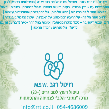
פסיכולוגים בנס ציונה - פסיכולוגים מומלצים בנס ציונה |
פסיכולוגית בראשון לציון -
התמודדות עם אובדן ופרידה |
בעיות בזוגיות ומיניות- טיפול ברחובות |
רחובות – טיפול
בדיכאון אחרי לידה ברחובות |
פרוש חלומות |
גיל ההתבגרות ופיתוח זהות עצמית |
החיים אחרי הלידה - על ההיבט הפסיכולוגי של האמהות |
טיפול פסיכולוגי בגדרה |
דימוי עצמי ודימוי גוף – כיצד מטפחים אותם? |
מיניות בגיל הרך – איך נדבר על זה עם
ילדינו? |
גיל שנתיים : המרד הראשון |
054-4686009 | info@rrt.co.il