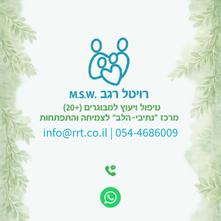
054-4686009 | info@rrt.co.il